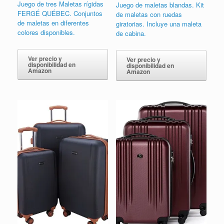
Juego de tres Maletas rígidas
Juego de maletas blandas. Kit
FERGÉ QUÉBEC. Conjuntos
de maletas con ruedas
de maletas en diferentes
giratorias. Incluye una maleta
colores disponibles.
de cabina.
Ver precio y
Ver precio y
disponibilidad en
disponibilidad en
Amazon
Amazon