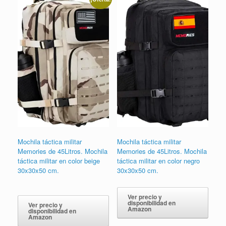
últimos
Mochila táctica militar
Mochila táctica militar
Memories de 45Litros. Mochila
Memories de 45Litros. Mochila
táctica militar en color beige
táctica militar en color negro
30x30x50 cm.
30x30x50 cm.
El
El
precio
precio
Ver precio y
original
actual
disponibilidad en
Ver precio y
era:
es:
Amazon
disponibilidad en
38,99€.
31,99€.
Amazon