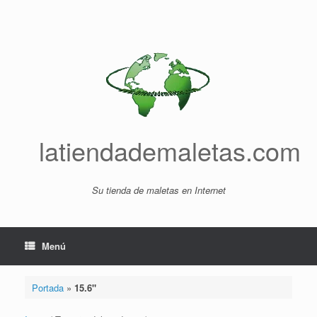
Saltar
al
contenido
latiendademaletas.com
Su tienda de maletas en Internet
Menú
Portada
»
15.6"