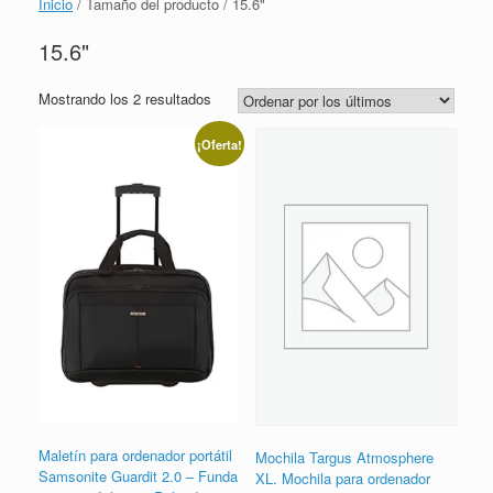
Inicio
/ Tamaño del producto / 15.6"
15.6"
Ordenado
Mostrando los 2 resultados
por
los
¡Oferta!
últimos
Maletín para ordenador portátil
Mochila Targus Atmosphere
Samsonite Guardit 2.0 – Funda
XL. Mochila para ordenador