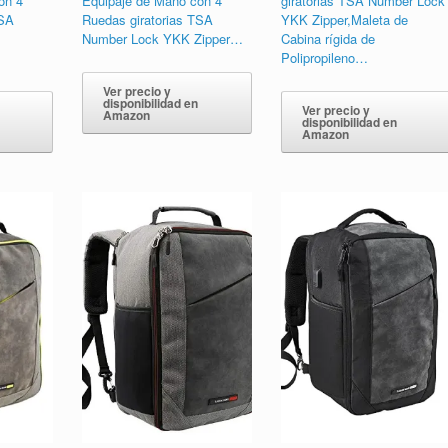
on 4
Equipaje de Mano con 4
giratorias TSA Number Lock
TSA
Ruedas giratorias TSA
YKK Zipper,Maleta de
Number Lock YKK Zipper…
Cabina rígida de
Polipropileno…
Ver precio y
disponibilidad en
Ver precio y
Amazon
disponibilidad en
Amazon