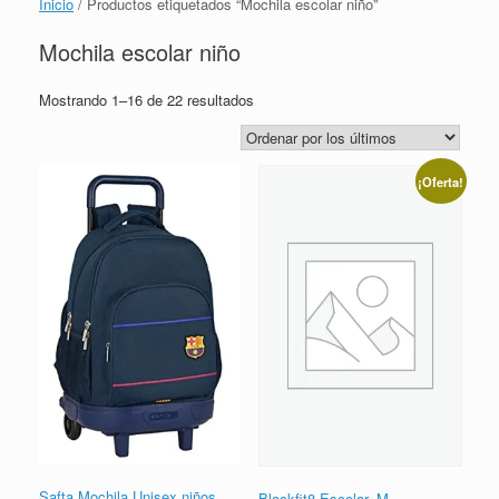
Inicio
/ Productos etiquetados “Mochila escolar niño”
Mochila escolar niño
Ordenado
Mostrando 1–16 de 22 resultados
por
los
últimos
¡Oferta!
Safta Mochila Unisex niños
Blackfit8 Escolar, M