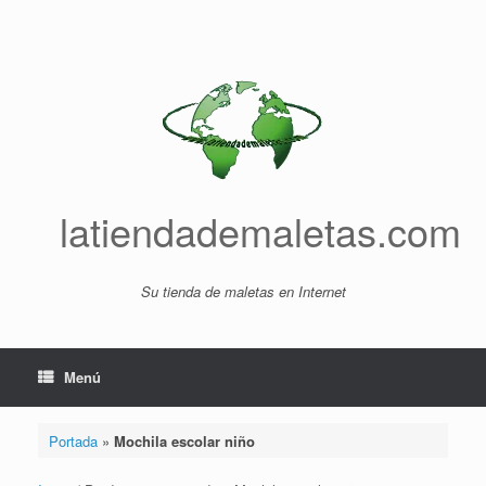
Saltar
al
contenido
latiendademaletas.com
Su tienda de maletas en Internet
Menú
Portada
»
Mochila escolar niño