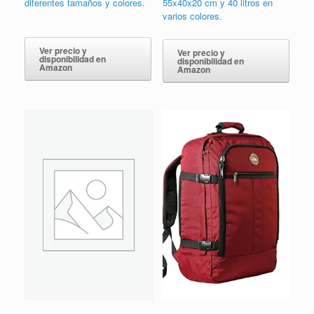
diferentes tamaños y colores.
55x40x20 cm y 40 litros en
varios colores.
El
El
precio
precio
original
actual
Ver precio y
Ver precio y
era:
es:
disponibilidad en
disponibilidad en
44,95€.
21,90€.
Amazon
Amazon