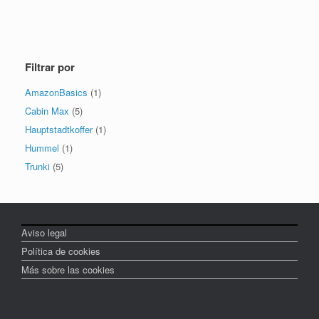
Filtrar por
AmazonBasics
(1)
Cabin Max
(5)
Hauptstadtkoffer
(1)
Hummel
(1)
Trunki
(5)
Aviso legal
Política de cookies
Más sobre las cookies