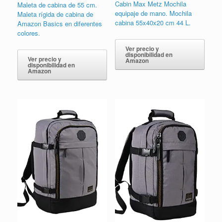
Cabin Max Metz Mochila
Maleta de cabina de 55 cm.
equipaje de mano. Mochila
Maleta rígida de cabina de
cabina 55x40x20 cm 44 L.
Amazon Basics en diferentes
colores.
Ver precio y
disponibilidad en
Ver precio y
Amazon
disponibilidad en
Amazon