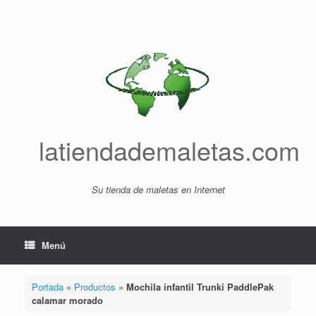
Saltar
al
contenido
latiendademaletas.com
Su tienda de maletas en Internet
Menú
Portada
»
Productos
»
Mochila infantil Trunki PaddlePak
calamar morado