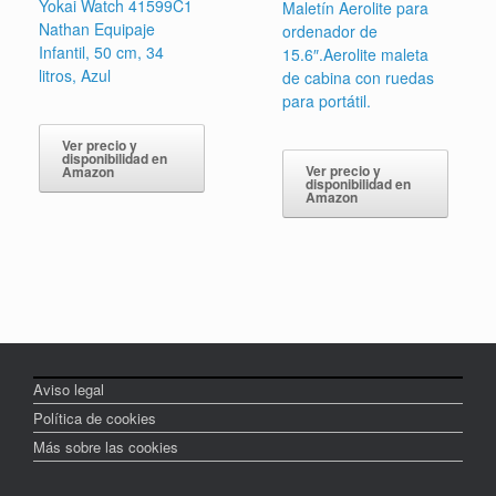
Yokai Watch 41599C1
Maletín Aerolite para
Nathan Equipaje
ordenador de
Infantil, 50 cm, 34
15.6″.Aerolite maleta
litros, Azul
de cabina con ruedas
para portátil.
Ver precio y
disponibilidad en
Ver precio y
Amazon
disponibilidad en
Amazon
Aviso legal
Política de cookies
Más sobre las cookies