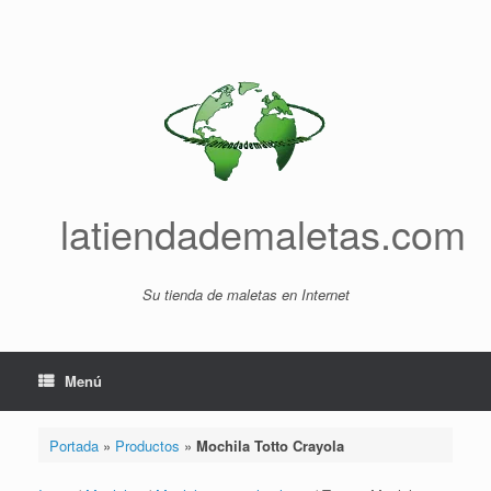
Saltar
al
contenido
latiendademaletas.com
Su tienda de maletas en Internet
Menú
Portada
»
Productos
»
Mochila Totto Crayola