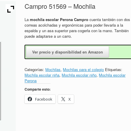
Campro 51569 – Mochila
La
mochila escolar Perona Campro
cuenta también con dos
correas acolchadas y ergonómicas para poder llevarla a la
espalda y un asa superior para cogerla con la mano. También
puede adaptarse a un carro.
Ver precio y disponibilidad en Amazon
Categorías:
Mochilas
,
Mochilas para el colegio
Etiquetas:
Mochila escolar niña
,
Mochila escolar niño
,
Mochila escolar
Perona
Comparte esto:
Facebook
X