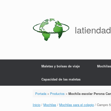
Saltar
al
contenido
latienda
Maletas y bolsas de viaje
Mochilas
Capacidad de las maletas
Portada
»
Productos
»
Mochila escolar Perona Ca
Inicio
/
Mochilas
/
Mochilas para el colegio
/ Campro 5