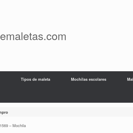
demaletas.com
Tipos de maleta
Mochilas escolares
Mal
mpro
1569 – Mochila