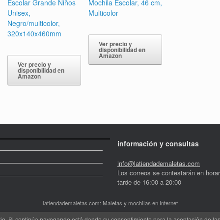
Escolar Grande Niños
Mochila Escolar, 46 cm,
Unisex,
Multicolor
Negro/multicolor,
320x140x460mm
Ver precio y
disponibilidad en
Amazon
Ver precio y
disponibilidad en
Amazon
información y consultas
info@latiendademaletas.com
Los correos se contestarán en horar
tarde de 16:00 a 20:00
latiendademaletas.com: Maletas y mochilas en Internet